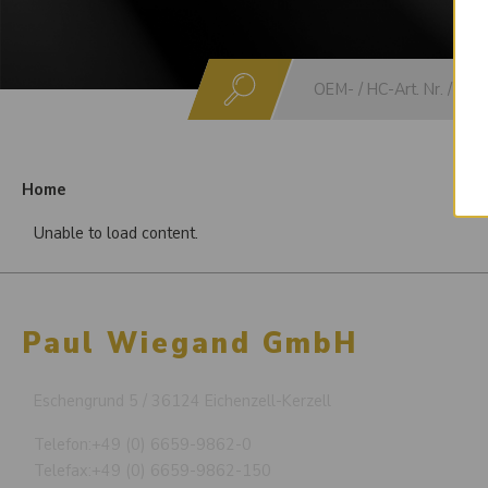
Suchen
Home
Unable to load content.
Paul Wiegand GmbH
Eschengrund 5 / 36124 Eichenzell-Kerzell
Telefon:
+49 (0) 6659-9862-0
Telefax:
+49 (0) 6659-9862-150