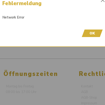
Fehlermeldung
Network Error
OK
Öffnungszeiten
Rechtli
Montag bis Freitag
Kontakt
08:00 bis 17:00 Uhr
AGB
AGB-Shop
Impressum