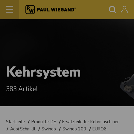
Kehrsystem
383 Artikel
Startseite
Produkte-DE
Ersatzteile für Kehrmaschinen
Aebi Schmidt
Swingo
Swingo 200
EURO6