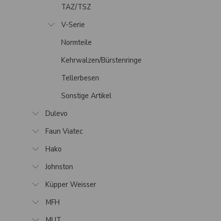
TAZ/TSZ
V-Serie
Normteile
Kehrwalzen/Bürstenringe
Tellerbesen
Sonstige Artikel
Dulevo
Faun Viatec
Hako
Johnston
Küpper Weisser
MFH
MUT