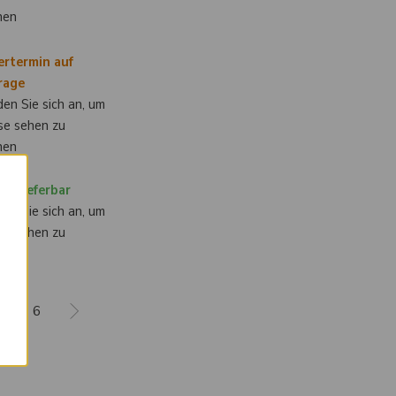
nen
ertermin auf
rage
en Sie sich an, um
se sehen zu
nen
×
rt lieferbar
en Sie sich an, um
se sehen zu
nen
5
6