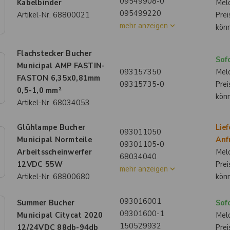
09549908-0
Kabelbinder
Meld
095499220
Artikel-Nr.
68800021
Prei
mehr anzeigen
kön
Flachstecker Bucher
Sofo
Municipal AMP FASTIN-
093157350
Meld
FASTON 6,35x0,81mm
09315735-0
Prei
0,5-1,0 mm²
kön
Artikel-Nr.
68034053
Glühlampe Bucher
Lief
093011050
Municipal Normteile
Anf
09301105-0
Arbeitsscheinwerfer
Meld
68034040
12VDC 55W
Prei
mehr anzeigen
Artikel-Nr.
68800680
kön
093016001
Summer Bucher
Sofo
09301600-1
Municipal Citycat 2020
Meld
150529932
12/24VDC 88db-94db
Prei