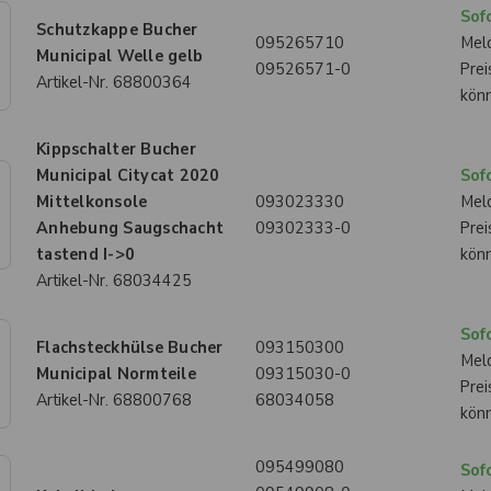
Sofo
Schutzkappe Bucher
095265710
Meld
Municipal Welle gelb
09526571-0
Prei
Artikel-Nr.
68800364
kön
Kippschalter Bucher
Municipal Citycat 2020
Sofo
Mittelkonsole
093023330
Meld
Anhebung Saugschacht
09302333-0
Prei
tastend I->0
kön
Artikel-Nr.
68034425
Sofo
Flachsteckhülse Bucher
093150300
Meld
Municipal Normteile
09315030-0
Prei
Artikel-Nr.
68800768
68034058
kön
095499080
Sofo