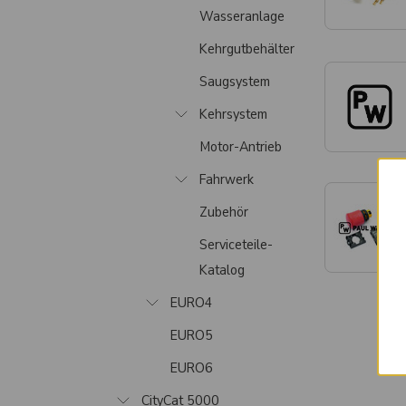
Wasseranlage
Kehrgutbehälter
Saugsystem
Kehrsystem
Motor-Antrieb
Fahrwerk
Zubehör
Serviceteile-
Katalog
EURO4
EURO5
EURO6
CityCat 5000