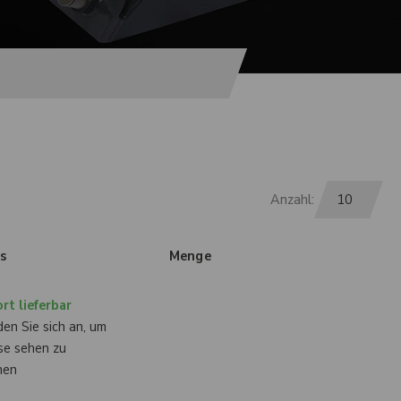
Anzahl:
is
Menge
rt lieferbar
en Sie sich an, um
se sehen zu
nen