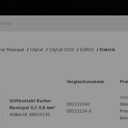
her Municipal
CityCat
CityCat 2020
EURO3
Elektrik
Vergleichsnummer
Pre
Sofo
Stiftkontakt Bucher
093132240
Meld
Municipal 0,2-0,8 mm²
09313224-0
Prei
Artikel-Nr.
68034210
kön