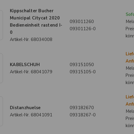
Kippschalter Bucher
Sofo
Municipal Citycat 2020
093011260
Meld
Bedieneinheit rastend I-
09301126-0
Prei
0
kön
Artikel-Nr.
68034008
Lief
Anf
KABELSCHUH
093151050
Meld
Artikel-Nr.
68041079
09315105-0
Prei
kön
Lief
Anf
Distanzhuelse
093182670
Meld
Artikel-Nr.
68041091
09318267-0
Prei
kön