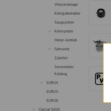
Wasseranlage
Kehrgutbehälter
Saugsystem
Kehrsystem
Motor-Antrieb
Fahrwerk
Zubehör
Serviceteile-
Katalog
EURO4
EURO5
EURO6
CityCat 5000