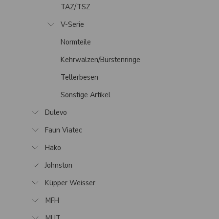
TAZ/TSZ
V-Serie
Normteile
Kehrwalzen/Bürstenringe
Tellerbesen
Sonstige Artikel
Dulevo
Faun Viatec
Hako
Johnston
Küpper Weisser
MFH
MUT