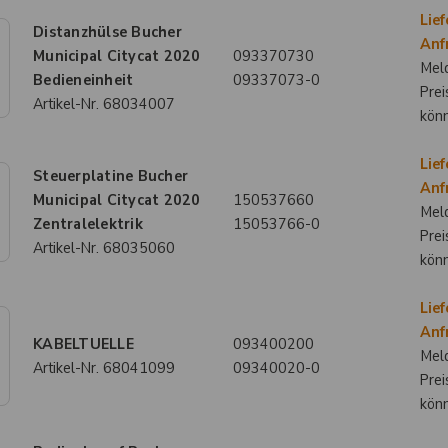
Lief
Distanzhülse Bucher
Anf
Municipal Citycat 2020
093370730
Meld
Bedieneinheit
09337073-0
Prei
Artikel-Nr.
68034007
kön
Lief
Steuerplatine Bucher
Anf
Municipal Citycat 2020
150537660
Meld
Zentralelektrik
15053766-0
Prei
Artikel-Nr.
68035060
kön
Lief
Anf
KABELTUELLE
093400200
Meld
Artikel-Nr.
68041099
09340020-0
Prei
kön