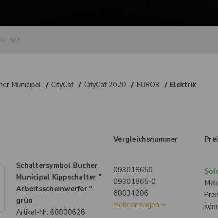
her Municipal
CityCat
CityCat 2020
EURO3
Elektrik
Vergleichsnummer
Pre
Schaltersymbol Bucher
093018650
Sofo
Municipal Kippschalter "
09301865-0
Meld
Arbeitsscheinwerfer "
68034206
Prei
grün
mehr anzeigen
kön
Artikel-Nr.
68800626