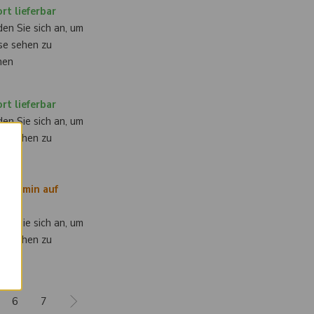
rt lieferbar
en Sie sich an, um
se sehen zu
nen
rt lieferbar
en Sie sich an, um
se sehen zu
×
nen
ertermin auf
rage
en Sie sich an, um
se sehen zu
nen
6
7