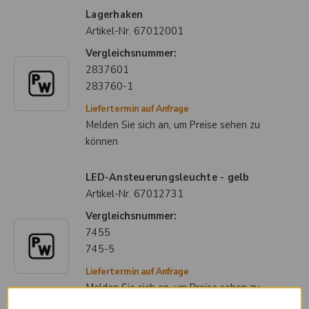
Lagerhaken
Artikel-Nr.
67012001
Vergleichsnummer:
2837601
283760-1
Liefertermin auf Anfrage
Melden Sie sich an, um Preise sehen zu
können
LED-Ansteuerungsleuchte - gelb
Artikel-Nr.
67012731
Vergleichsnummer:
7455
745-5
Liefertermin auf Anfrage
Melden Sie sich an, um Preise sehen zu
können