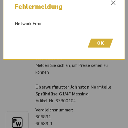
×
Fehlermeldung
Saugrohr Johnston ohne Handgriff
Handsauganlage D: 207/224 l: 715
Network Error
Artikel-Nr.
67011254
Vergleichsnummer:
158991
OK
15899-1
Sofort lieferbar
Melden Sie sich an, um Preise sehen zu
können
Überwurfmutter Johnston Normteile
Sprühdüse G1/4" Messing
Artikel-Nr.
67800104
Vergleichsnummer:
606891
60689-1