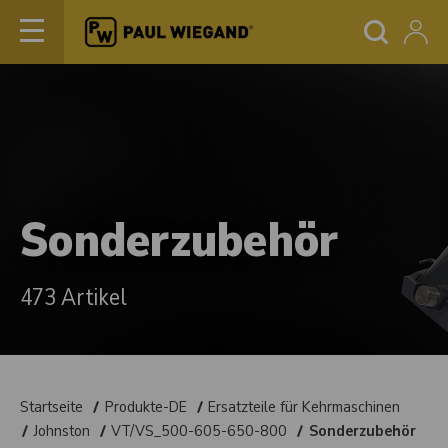
Sonderzubehör
473 Artikel
Startseite
Produkte-DE
Ersatzteile für Kehrmaschinen
Johnston
VT/VS_500-605-650-800
Sonderzubehör