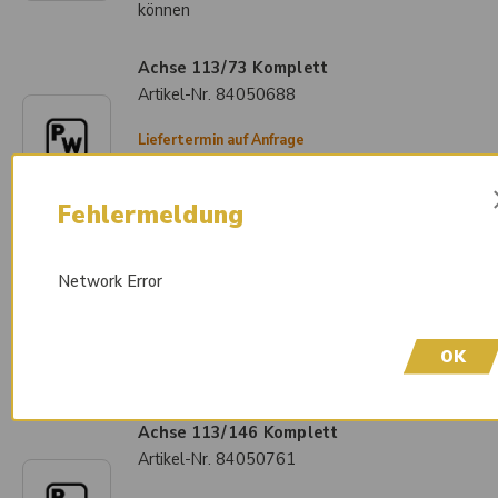
können
Achse 113/73 Komplett
Artikel-Nr.
84050688
Liefertermin auf Anfrage
Melden Sie sich an, um Preise sehen zu
können
Fehlermeldung
Achse 113/164 Komplett
Artikel-Nr.
84050779
Network Error
Liefertermin auf Anfrage
Melden Sie sich an, um Preise sehen zu
OK
können
Achse 113/146 Komplett
Artikel-Nr.
84050761