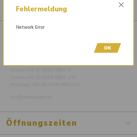
×
Fehlermeldung
Network Error
Paul Wiegand GmbH
OK
Eschengrund 5 / 36124 Eichenzell-Kerzell
Telefon:
+49 (0) 6659-9862-0
Telefax:
+49 (0) 6659-9862-150
Whatsapp:
+49 (0) 6659-9862333
info@paulwiegand.de
Öffnungszeiten