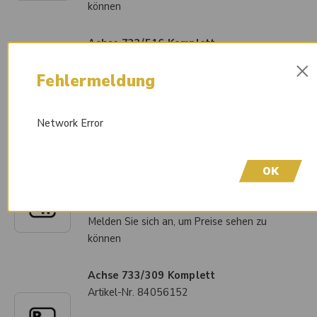
können
Achse 733/516 Komplett
Artikel-Nr.
84056173
×
Fehlermeldung
Liefertermin auf Anfrage
Melden Sie sich an, um Preise sehen zu
können
Network Error
Achse 733/502 Komplett
OK
Artikel-Nr.
84056162
Liefertermin auf Anfrage
Melden Sie sich an, um Preise sehen zu
können
Achse 733/309 Komplett
Artikel-Nr.
84056152