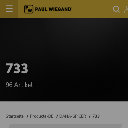
733
96 Artikel
Startseite
Produkte-DE
DANA-SPICER
733