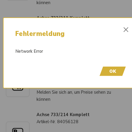
können
Achse 733/311 Komplett
Artikel-Nr.
84056154
×
Fehlermeldung
Liefertermin auf Anfrage
Melden Sie sich an, um Preise sehen zu
können
Network Error
Achse 733/140 Komplett
OK
Artikel-Nr.
84056110
Liefertermin auf Anfrage
Melden Sie sich an, um Preise sehen zu
können
Achse 733/214 Komplett
Artikel-Nr.
84056128