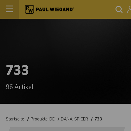
733
96 Artikel
Startseite
Produkte-DE
DANA-SPICER
733