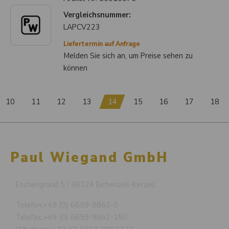
Vergleichsnummer:
LAPCV223
Liefertermin auf Anfrage
Melden Sie sich an, um Preise sehen zu
können
10
11
12
13
14
15
16
17
18
Paul Wiegand GmbH
Eschengrund 5 / 36124 Eichenzell-Kerzell
Telefon:
+49 (0) 6659-9862-0
Telefax:
+49 (0) 6659-9862-150