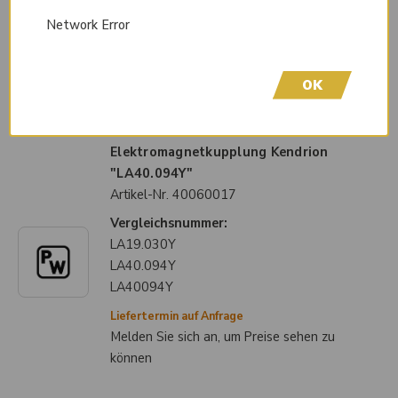
LA17.03Y
Network Error
LA1703Y
Liefertermin auf Anfrage
Melden Sie sich an, um Preise sehen zu
OK
können
Elektromagnetkupplung Kendrion
"LA40.094Y"
Artikel-Nr.
40060017
Vergleichsnummer:
LA19.030Y
LA40.094Y
LA40094Y
Liefertermin auf Anfrage
Melden Sie sich an, um Preise sehen zu
können