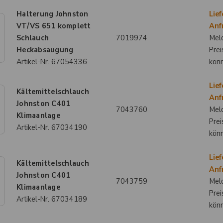
Halterung Johnston
Lief
VT/VS 651 komplett
Anf
Schlauch
7019974
Meld
Heckabsaugung
Prei
Artikel-Nr.
67054336
kön
Lief
Kältemittelschlauch
Anf
Johnston C401
7043760
Meld
Klimaanlage
Prei
Artikel-Nr.
67034190
kön
Lief
Kältemittelschlauch
Anf
Johnston C401
7043759
Meld
Klimaanlage
Prei
Artikel-Nr.
67034189
kön