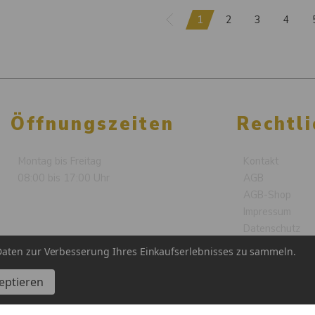
1
2
3
4
Öffnungszeiten
Rechtli
Montag bis Freitag
Kontakt
08:00 bis 17:00 Uhr
AGB
AGB-Shop
Impressum
Datenschutz
Cookie-Erkläru
aten zur Verbesserung Ihres Einkaufserlebnisses zu sammeln.
zeptieren