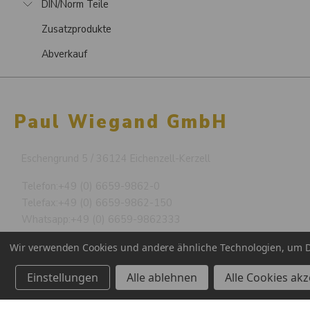
DIN/Norm Teile
Zusatzprodukte
Abverkauf
Paul Wiegand GmbH
Eschengrund 5 / 36124 Eichenzell-Kerzell
Telefon:
+49 (0) 6659-9862-0
Telefax:
+49 (0) 6659-9862-150
Whatsapp:
+49 (0) 6659-9862333
info@paulwiegand.de
Wir verwenden Cookies und andere ähnliche Technologien, um D
Einstellungen
Alle ablehnen
Alle Cookies ak