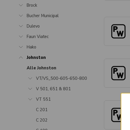
Brock
Bucher Municipal
Dulevo
Faun Viatec
Hako
Johnston
Alle Johnston
VT/VS_500-605-650-800
V 501, 651 & 801
VT 551
C 201
C 202