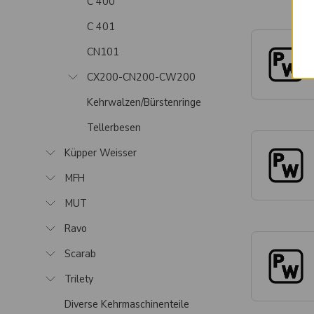
C 400
C 401
CN101
CX200-CN200-CW200
Kehrwalzen/Bürstenringe
Tellerbesen
Küpper Weisser
MFH
MUT
Ravo
Scarab
Trilety
Diverse Kehrmaschinenteile