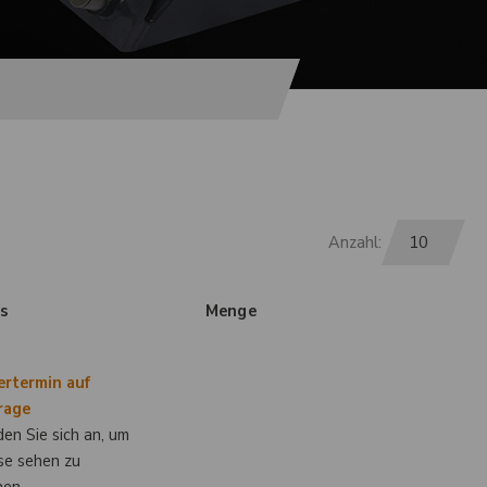
Anzahl:
is
Menge
ertermin auf
rage
en Sie sich an, um
se sehen zu