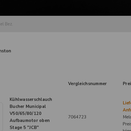
nston
Vergleichsnummer
Pre
Kühlwasserschlauch
Lief
Bucher Municipal
Anf
V50/65/80/120
7064723
Meld
Aufbaumotor oben
Prei
Stage 5 "JCB"