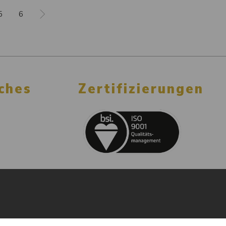
5
6
ches
Zertifizierungen
ng