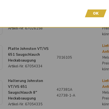
Lief
OK
Türscheibe Johnston
Anf
C202
7013138
Meld
Artikel-Nr.
67026158
Prei
kön
Lief
Platte Johnston VT/VS
Anf
651 Saugschlauch
7016105
Meld
Heckabsaugung
Prei
Artikel-Nr.
67054334
kön
Halterung Johnston
Lief
VT/VS 651
Anf
427381A
Saugschlauch 8"
Meld
42738-1-A
Heckabsaugung
Prei
Artikel-Nr.
67054335
kön