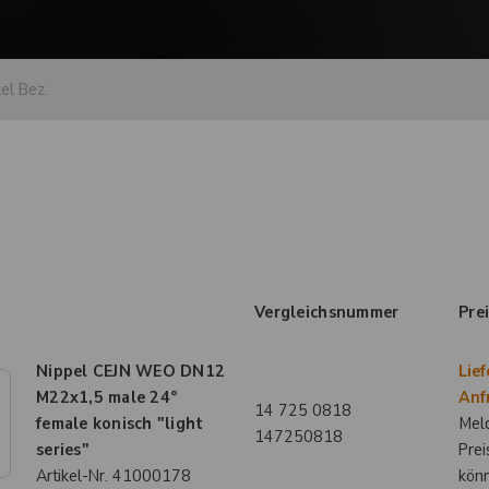
Vergleichsnummer
Pre
Nippel CEJN WEO DN12
Lief
M22x1,5 male 24°
Anf
14 725 0818
female konisch "light
Meld
147250818
series"
Prei
Artikel-Nr.
41000178
kön