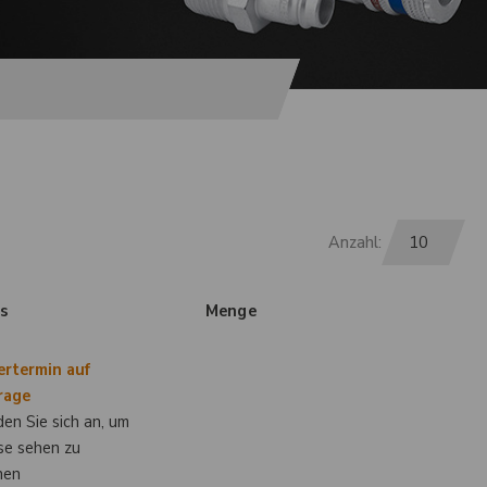
Anzahl:
is
Menge
ertermin auf
rage
en Sie sich an, um
se sehen zu
nen