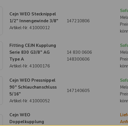
Sofo
Cejn WEO Stecknippel
Meld
1/2" Innengewinde 3/8"
147210806
Prei
Artikel-Nr.
41000012
kön
Fitting CEJN Kupplung
Sofo
Serie 830 G3/8" AG
14 830 0606
Meld
Type A
148300606
Prei
Artikel-Nr.
41000176
kön
Cejn WEO Pressnippel
Sofo
90° Schlauchanschluss
Meld
147140605
5/16"
Prei
Artikel-Nr.
41000052
kön
Cejn WEO
Lief
Doppelkupplung
Anf