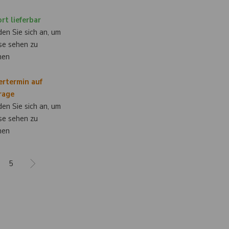
rt lieferbar
en Sie sich an, um
se sehen zu
nen
ertermin auf
rage
en Sie sich an, um
se sehen zu
nen
5