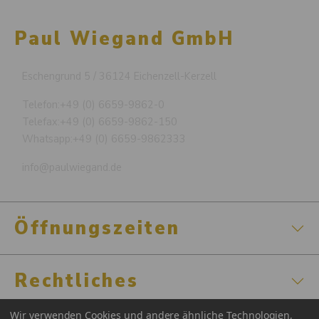
Paul Wiegand GmbH
Eschengrund 5 / 36124 Eichenzell-Kerzell
Telefon:
+49 (0) 6659-9862-0
Telefax:
+49 (0) 6659-9862-150
Whatsapp:
+49 (0) 6659-9862333
info@paulwiegand.de
Öffnungszeiten
Rechtliches
Wir verwenden Cookies und andere ähnliche Technologien,