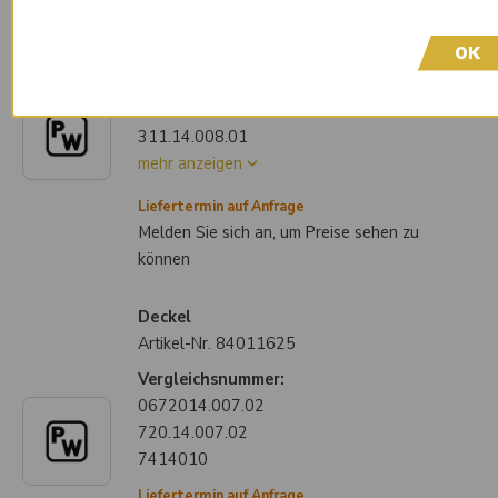
Artikel-Nr.
84009612
OK
Vergleichsnummer:
1000312513
10043338
311.14.008.01
mehr anzeigen
Liefertermin auf Anfrage
Melden Sie sich an, um Preise sehen zu
können
Deckel
Artikel-Nr.
84011625
Vergleichsnummer:
0672014.007.02
720.14.007.02
7414010
Liefertermin auf Anfrage