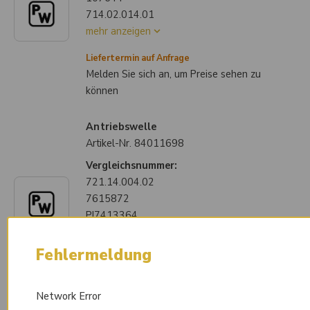
714.02.014.01
mehr anzeigen
Liefertermin auf Anfrage
Melden Sie sich an, um Preise sehen zu
können
Antriebswelle
Artikel-Nr.
84011698
Vergleichsnummer:
721.14.004.02
7615872
PJ7413364
Liefertermin auf Anfrage
Fehlermeldung
Melden Sie sich an, um Preise sehen zu
können
Network Error
Abtriebswelle