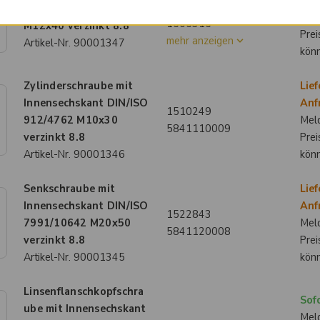
Anf
0-01-02-12040
DIN/ISO 933/4017
Meld
1505315
M12x40 verzinkt 8.8
Prei
mehr anzeigen
Artikel-Nr.
90001347
kön
Zylinderschraube mit
Lief
Innensechskant DIN/ISO
Anf
1510249
912/4762 M10x30
Meld
5841110009
verzinkt 8.8
Prei
Artikel-Nr.
90001346
kön
Senkschraube mit
Lief
Innensechskant DIN/ISO
Anf
1522843
7991/10642 M20x50
Meld
5841120008
verzinkt 8.8
Prei
Artikel-Nr.
90001345
kön
Linsenflanschkopfschra
Sofo
ube mit Innensechskant
Meld