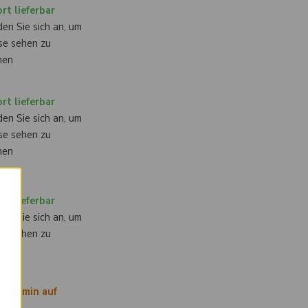
rt lieferbar
en Sie sich an, um
se sehen zu
nen
rt lieferbar
en Sie sich an, um
se sehen zu
nen
×
rt lieferbar
en Sie sich an, um
se sehen zu
nen
ertermin auf