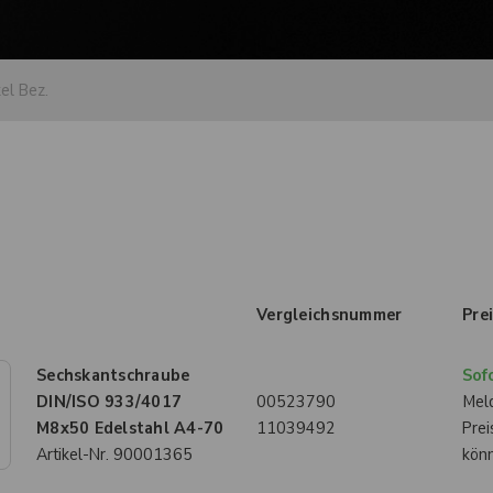
Vergleichsnummer
Pre
Sechskantschraube
Sofo
DIN/ISO 933/4017
00523790
Meld
M8x50 Edelstahl A4-70
11039492
Prei
Artikel-Nr.
90001365
kön