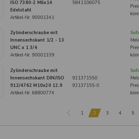
ISO 7380-2 M6x14
5841106075
Prei
Edelstahl
kön
Artikel-Nr.
90001341
Zylinderschraube mit
Sofo
Innensechskant 1/2 - 13
Meld
UNC x 1 3/4
Prei
Artikel-Nr.
90001339
kön
Zylinderschraube mit
Sofo
Innensechskant DIN/ISO
921371550
Meld
912/4762 M10x20 12.9
92137155-0
Prei
Artikel-Nr.
68800774
kön
1
2
3
4
5