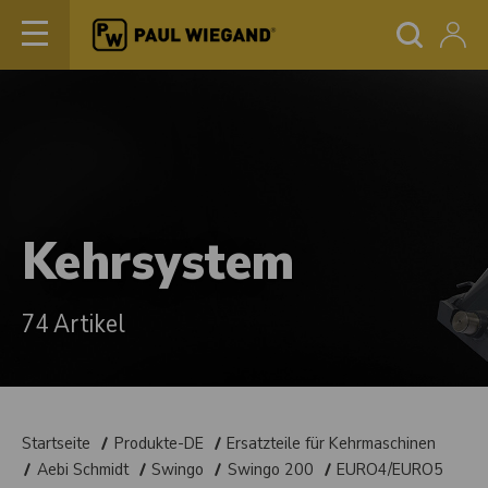
Kehrsystem
74 Artikel
Startseite
Produkte-DE
Ersatzteile für Kehrmaschinen
Aebi Schmidt
Swingo
Swingo 200
EURO4/EURO5