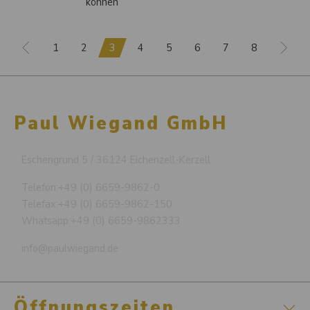
können
1
2
3
4
5
6
7
8
Paul Wiegand GmbH
Eschengrund 5 / 36124 Eichenzell-Kerzell
Telefon:
+49 (0) 6659-9862-0
Telefax:
+49 (0) 6659-9862-150
Whatsapp:
+49 (0) 6659-9862333
info@paulwiegand.de
Öffnungszeiten