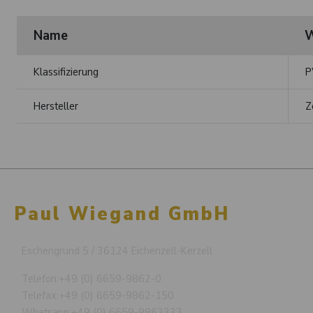
Name
W
Klassifizierung
P
Hersteller
Z
Paul Wiegand GmbH
Eschengrund 5 / 36124 Eichenzell-Kerzell
Telefon:
+49 (0) 6659-9862-0
Telefax:
+49 (0) 6659-9862-150
Whatsapp:
+49 (0) 6659-9862333