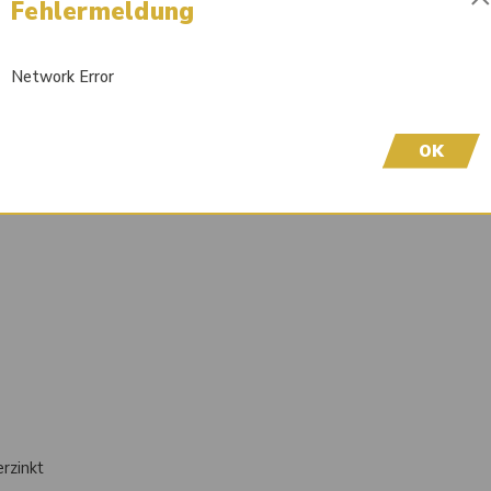
Fehlermeldung
Sofort lieferbar
Wir freuen uns, dass Sie hier sind! Um Preisinfor
Network Error
höflich, sich bei uns zu registrieren. Durch die Er
OK
rzinkt