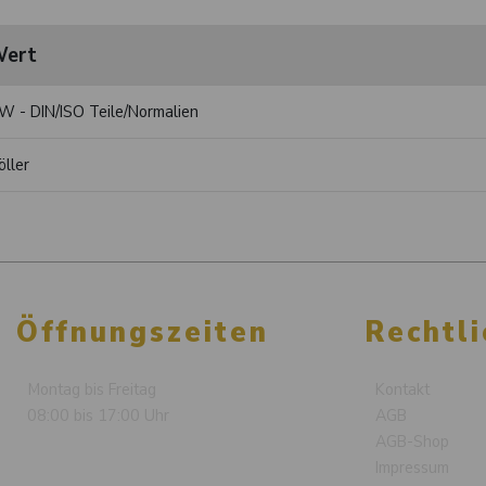
ert
W - DIN/ISO Teile/Normalien
öller
Öffnungszeiten
Rechtli
Montag bis Freitag
Kontakt
08:00 bis 17:00 Uhr
AGB
AGB-Shop
Impressum