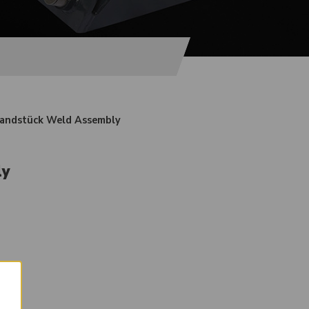
andstück Weld Assembly
ly
×