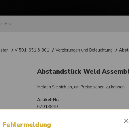
nston
V 501, 651 & 801
Verzierungen und Beleuchtung
Abst
Abstandstück Weld Assemb
Melden Sie sich an, um Preise sehen zu können
Artikel-Nr.
67013840
Vergleichsnummer
Fehlermeldung
7036948