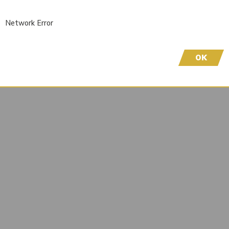
Liefertermin auf Anfrage
Network Error
Wir freuen uns, dass Sie hier sind! Um Preisinfor
höflich, sich bei uns zu registrieren. Durch die Er
OK