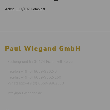
Achse 113/197 Komplett
Paul Wiegand GmbH
Eschengrund 5 / 36124 Eichenzell-Kerzell
Telefon:
+49 (0) 6659-9862-0
Telefax:
+49 (0) 6659-9862-150
Whatsapp:
+49 (0) 6659-9862333
info@paulwiegand.de