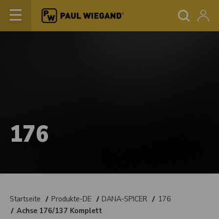
176
Startseite
Produkte-DE
DANA-SPICER
176
Achse 176/137 Komplett