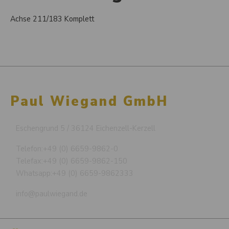
Achse 211/183 Komplett
Paul Wiegand GmbH
Eschengrund 5 / 36124 Eichenzell-Kerzell
Telefon:
+49 (0) 6659-9862-0
Telefax:
+49 (0) 6659-9862-150
Whatsapp:
+49 (0) 6659-9862333
info@paulwiegand.de