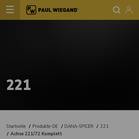
221
Startseite
Produkte-DE
DANA-SPICER
221
Achse 221/72 Komplett