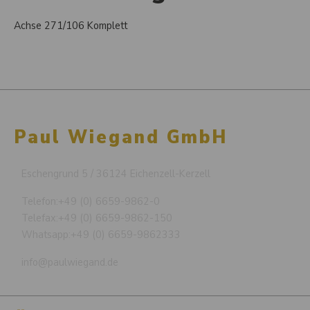
Achse 271/106 Komplett
Paul Wiegand GmbH
Eschengrund 5 / 36124 Eichenzell-Kerzell
Telefon:
+49 (0) 6659-9862-0
Telefax:
+49 (0) 6659-9862-150
Whatsapp:
+49 (0) 6659-9862333
info@paulwiegand.de