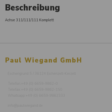
Beschreibung
Achse 311/111/111 Komplett
Paul Wiegand GmbH
Eschengrund 5 / 36124 Eichenzell-Kerzell
Telefon:
+49 (0) 6659-9862-0
Telefax:
+49 (0) 6659-9862-150
Whatsapp:
+49 (0) 6659-9862333
info@paulwiegand.de