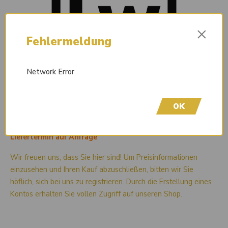
×
Fehlermeldung
Network Error
OK
Liefertermin auf Anfrage
Wir freuen uns, dass Sie hier sind! Um Preisinformationen
einzusehen und Ihren Kauf abzuschließen, bitten wir Sie
höflich, sich bei uns zu registrieren. Durch die Erstellung eines
Kontos erhalten Sie vollen Zugriff auf unseren Shop.