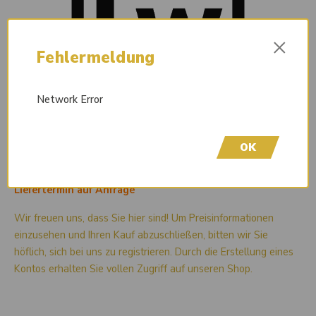
×
Fehlermeldung
Network Error
OK
Liefertermin auf Anfrage
Wir freuen uns, dass Sie hier sind! Um Preisinformationen
einzusehen und Ihren Kauf abzuschließen, bitten wir Sie
höflich, sich bei uns zu registrieren. Durch die Erstellung eines
Kontos erhalten Sie vollen Zugriff auf unseren Shop.