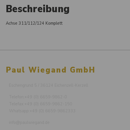
Beschreibung
Achse 311/112/124 Komplett
Paul Wiegand GmbH
Eschengrund 5 / 36124 Eichenzell-Kerzell
Telefon:
+49 (0) 6659-9862-0
Telefax:
+49 (0) 6659-9862-150
Whatsapp:
+49 (0) 6659-9862333
info@paulwiegand.de