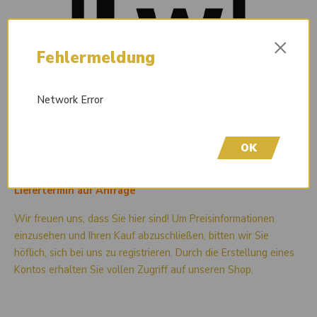
×
Fehlermeldung
Network Error
OK
Liefertermin auf Anfrage
Wir freuen uns, dass Sie hier sind! Um Preisinformationen
einzusehen und Ihren Kauf abzuschließen, bitten wir Sie
höflich, sich bei uns zu registrieren. Durch die Erstellung eines
Kontos erhalten Sie vollen Zugriff auf unseren Shop.