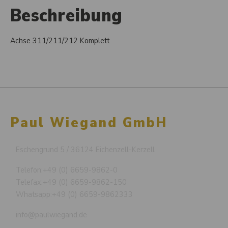
Beschreibung
Achse 311/211/212 Komplett
Paul Wiegand GmbH
Eschengrund 5 / 36124 Eichenzell-Kerzell
Telefon:
+49 (0) 6659-9862-0
Telefax:
+49 (0) 6659-9862-150
Whatsapp:
+49 (0) 6659-9862333
info@paulwiegand.de