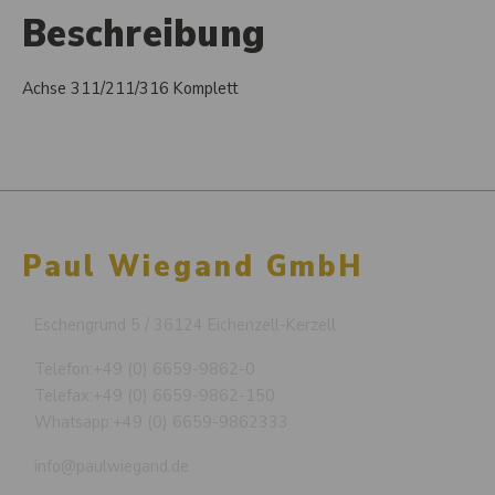
Beschreibung
Achse 311/211/316 Komplett
Paul Wiegand GmbH
Eschengrund 5 / 36124 Eichenzell-Kerzell
Telefon:
+49 (0) 6659-9862-0
Telefax:
+49 (0) 6659-9862-150
Whatsapp:
+49 (0) 6659-9862333
info@paulwiegand.de