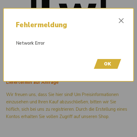
×
Fehlermeldung
Network Error
OK
Liefertermin auf Anfrage
Wir freuen uns, dass Sie hier sind! Um Preisinformationen
einzusehen und Ihren Kauf abzuschließen, bitten wir Sie
höflich, sich bei uns zu registrieren. Durch die Erstellung eines
Kontos erhalten Sie vollen Zugriff auf unseren Shop.