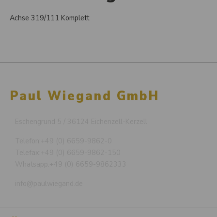
Achse 319/111 Komplett
Paul Wiegand GmbH
Eschengrund 5 / 36124 Eichenzell-Kerzell
Telefon:
+49 (0) 6659-9862-0
Telefax:
+49 (0) 6659-9862-150
Whatsapp:
+49 (0) 6659-9862333
info@paulwiegand.de