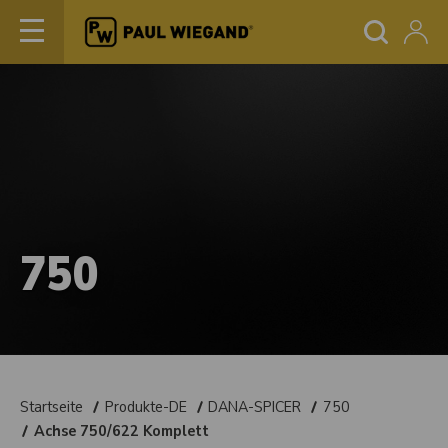
750
Startseite
Produkte-DE
DANA-SPICER
750
Achse 750/622 Komplett