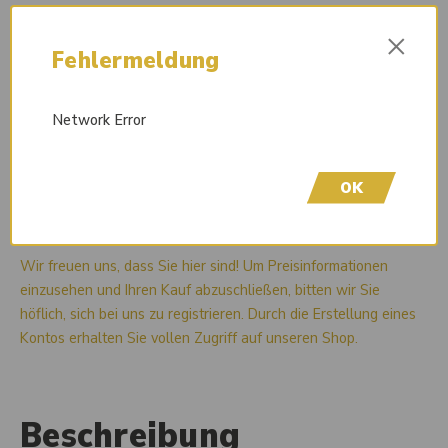
×
Fehlermeldung
Network Error
OK
Liefertermin auf Anfrage
Wir freuen uns, dass Sie hier sind! Um Preisinformationen
einzusehen und Ihren Kauf abzuschließen, bitten wir Sie
höflich, sich bei uns zu registrieren. Durch die Erstellung eines
Kontos erhalten Sie vollen Zugriff auf unseren Shop.
Beschreibung