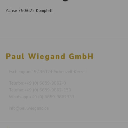
Achse 750/622 Komplett
Paul Wiegand GmbH
Eschengrund 5 / 36124 Eichenzell-Kerzell
Telefon:
+49 (0) 6659-9862-0
Telefax:
+49 (0) 6659-9862-150
Whatsapp:
+49 (0) 6659-9862333
info@paulwiegand.de