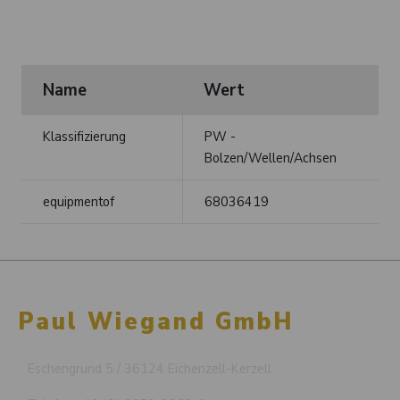
Name
Wert
Klassifizierung
PW -
Bolzen/Wellen/Achsen
equipmentof
68036419
Paul Wiegand GmbH
Eschengrund 5 / 36124 Eichenzell-Kerzell