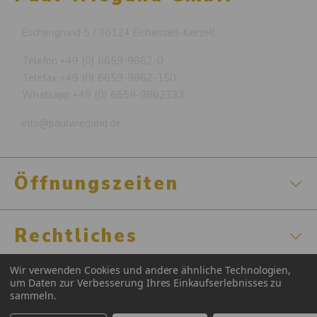
Eschengrund 5 / 36124 Eichenzell-Kerzell
Telefon:
+49 (0) 6659-9862-0
Telefax:
+49 (0) 6659-9862-150
Whatsapp:
+49 (0) 6659-9862333
info@paulwiegand.de
Öffnungszeiten
Rechtliches
Wir verwenden Cookies und andere ähnliche Technologien,
Zertifizierungen
um Daten zur Verbesserung Ihres Einkaufserlebnisses zu
sammeln.