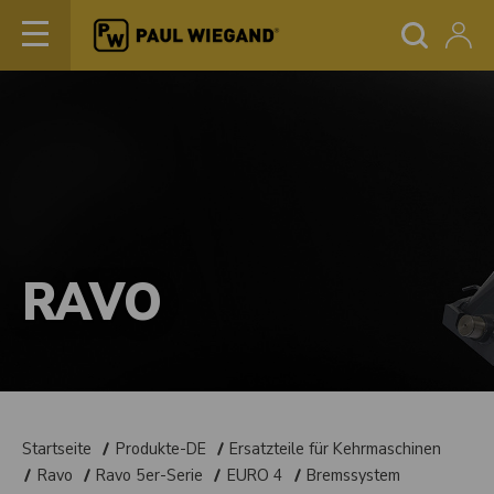
RAVO
Startseite
Produkte-DE
Ersatzteile für Kehrmaschinen
Ravo
Ravo 5er-Serie
EURO 4
Bremssystem