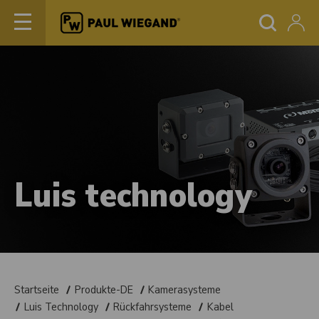
Luis technology
Startseite
Produkte-DE
Kamerasysteme
Luis Technology
Rückfahrsysteme
Kabel