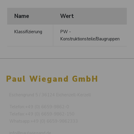
Name
Wert
Klassifizierung
PW -
Konstruktionsteile/Baugruppen
Paul Wiegand GmbH
Eschengrund 5 / 36124 Eichenzell-Kerzell
Telefon:
+49 (0) 6659-9862-0
Telefax:
+49 (0) 6659-9862-150
Whatsapp:
+49 (0) 6659-9862333
info@paulwiegand.de