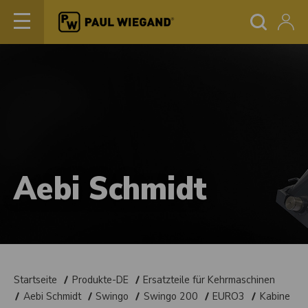
Aebi Schmidt
Startseite
Produkte-DE
Ersatzteile für Kehrmaschinen
Aebi Schmidt
Swingo
Swingo 200
EURO3
Kabine