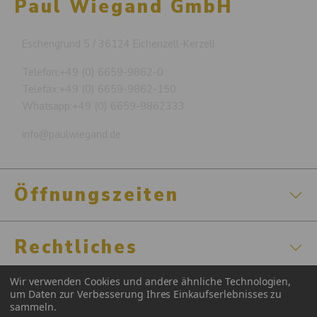
Paul Wiegand GmbH
Eschengrund 5 / 36124 Eichenzell-Kerzell
Telefon:
+49 (0) 6659-9862-0
Telefax:
+49 (0) 6659-9862-150
Whatsapp:
+49 (0) 6659-9862333
info@paulwiegand.de
Öffnungszeiten
Rechtliches
Wir verwenden Cookies und andere ähnliche Technologien,
Zertifizierungen
um Daten zur Verbesserung Ihres Einkaufserlebnisses zu
sammeln.