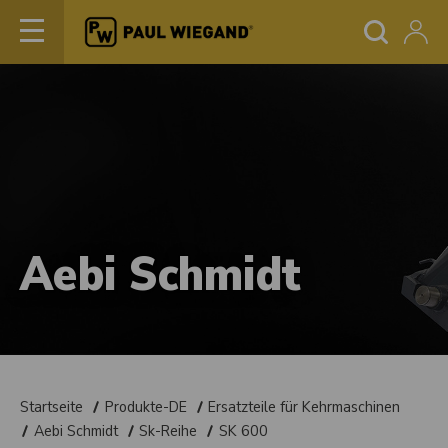
Aebi Schmidt
Startseite
Produkte-DE
Ersatzteile für Kehrmaschinen
Aebi Schmidt
Sk-Reihe
SK 600