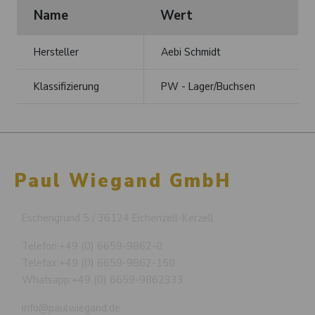
Name
Wert
Hersteller
Aebi Schmidt
Klassifizierung
PW - Lager/Buchsen
Paul Wiegand GmbH
Eschengrund 5 / 36124 Eichenzell-Kerzell
Telefon:
+49 (0) 6659-9862-0
Telefax:
+49 (0) 6659-9862-150
Whatsapp:
+49 (0) 6659-9862333
info@paulwiegand.de