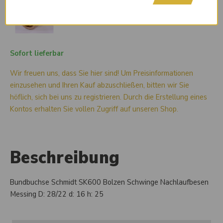
Sofort lieferbar
Wir freuen uns, dass Sie hier sind! Um Preisinformationen
einzusehen und Ihren Kauf abzuschließen, bitten wir Sie
höflich, sich bei uns zu registrieren. Durch die Erstellung eines
Kontos erhalten Sie vollen Zugriff auf unseren Shop.
Beschreibung
Bundbuchse Schmidt SK600 Bolzen Schwinge Nachlaufbesen
Messing D: 28/22 d: 16 h: 25