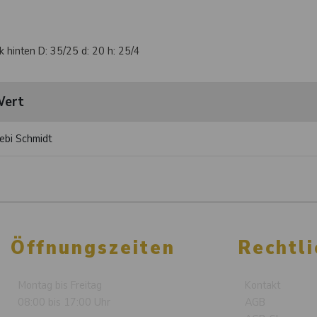
 hinten D: 35/25 d: 20 h: 25/4
ert
ebi Schmidt
Öffnungszeiten
Rechtli
Montag bis Freitag
Kontakt
08:00 bis 17:00 Uhr
AGB