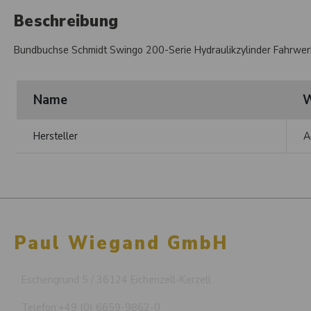
Beschreibung
Bundbuchse Schmidt Swingo 200-Serie Hydraulikzylinder Fahrwerk
Name
W
Hersteller
A
Paul Wiegand GmbH
Eschengrund 5 / 36124 Eichenzell-Kerzell
Telefon:
+49 (0) 6659-9862-0