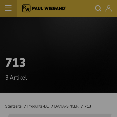
713
3 Artikel
Startseite
Produkte-DE
DANA-SPICER
713