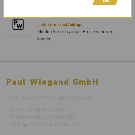
OK
Achse 713/521 Komplett
Artikel-Nr.
84055901
Liefertermin auf Anfrage
Melden Sie sich an, um Preise sehen zu
können
Paul Wiegand GmbH
Eschengrund 5 / 36124 Eichenzell-Kerzell
Telefon:
+49 (0) 6659-9862-0
Telefax:
+49 (0) 6659-9862-150
Whatsapp:
+49 (0) 6659-9862333