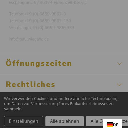
Eschengrund 5 / 36124 Eichenzell-Kerzell
Telefon:
+49 (0) 6659-9862-0
Telefax:
+49 (0) 6659-9862-150
Whatsapp:
+49 (0) 6659-9862333
info@paulwiegand.de
Öffnungszeiten
Rechtliches
Wir verwenden Cookies und andere ähnliche Technologien,
Zertifizierungen
um Daten zur Verbesserung Ihres Einkaufserlebnisses zu
sammeln.
Einstellungen
Alle ablehnen
Alle Cookies akz
DE