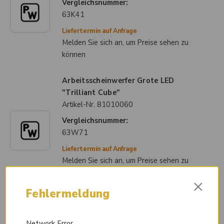
Vergleichsnummer:
63K41
Liefertermin auf Anfrage
Melden Sie sich an, um Preise sehen zu
können
Arbeitsscheinwerfer Grote LED
"Trilliant Cube"
Artikel-Nr.
81010060
Vergleichsnummer:
63W71
Liefertermin auf Anfrage
Melden Sie sich an, um Preise sehen zu
können
×
Fehlermeldung
Arbeitsscheinwerfer Grote LED
"Trilliant Cube" "DEUTSCH"
Artikel-Nr.
81010058
Network Error