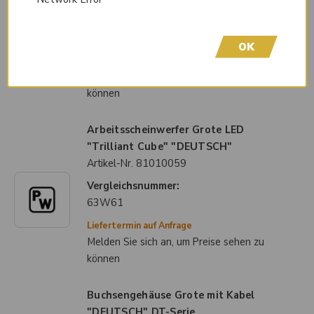
Vergleichsnummer:
63W41
OK
Liefertermin auf Anfrage
Melden Sie sich an, um Preise sehen zu
können
Arbeitsscheinwerfer Grote LED
"Trilliant Cube" "DEUTSCH"
Artikel-Nr.
81010059
Vergleichsnummer:
63W61
Liefertermin auf Anfrage
Melden Sie sich an, um Preise sehen zu
können
Buchsengehäuse Grote mit Kabel
"DEUTSCH" DT-Serie