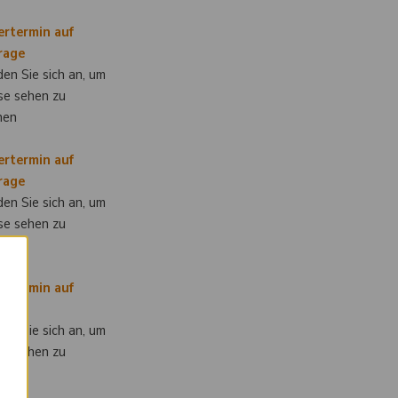
ertermin auf
rage
en Sie sich an, um
se sehen zu
nen
ertermin auf
rage
en Sie sich an, um
se sehen zu
nen
×
ertermin auf
rage
en Sie sich an, um
se sehen zu
nen