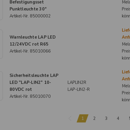
Befestigungsset
Meld
Punktleuchte 30°
Prei
Artikel-Nr.
85000002
kön
Lief
Warnleuchte LAP LED
Anf
12/24VDC rot R65
Meld
Artikel-Nr.
85010066
Prei
kön
Lief
Sicherheitsleuchte LAP
Anf
LED "LAP-LIN2" 10-
LAPLIN2R
Meld
80VDC rot
LAP-LIN2-R
Prei
Artikel-Nr.
85010070
kön
1
2
3
4