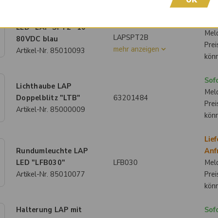
Lief
LAPSPT1B
Sicherheitsleuchte LAP
Anf
LAP-SPT1-B
LED "LAP-SPT2" 10-
Meld
LAPSPT2B
80VDC blau
Prei
mehr anzeigen
Artikel-Nr.
85010093
kön
Sofo
Lichthaube LAP
Meld
Doppelblitz "LTB"
63201484
Prei
Artikel-Nr.
85000009
kön
Lief
Rundumleuchte LAP
Anf
LED "LFB030"
LFB030
Meld
Artikel-Nr.
85010077
Prei
kön
Halterung LAP mit
Sofo