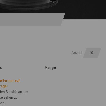
Anzahl:
is
Menge
ertermin auf
rage
en Sie sich an, um
se sehen zu
nen