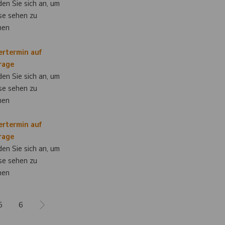
en Sie sich an, um
se sehen zu
nen
ertermin auf
rage
en Sie sich an, um
se sehen zu
nen
ertermin auf
rage
en Sie sich an, um
se sehen zu
nen
5
6