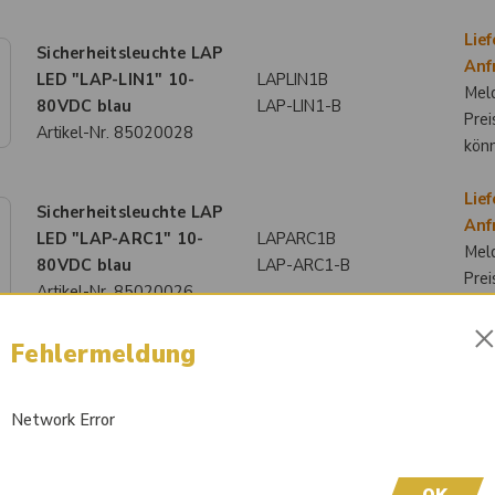
Lief
Sicherheitsleuchte LAP
Anf
LED "LAP-LIN1" 10-
LAPLIN1B
Meld
80VDC blau
LAP-LIN1-B
Prei
Artikel-Nr.
85020028
kön
Lief
Sicherheitsleuchte LAP
Anf
LED "LAP-ARC1" 10-
LAPARC1B
Meld
80VDC blau
LAP-ARC1-B
Prei
Artikel-Nr.
85020026
kön
Fehlermeldung
Lief
Sicherheitsleuchte LAP
Anf
LED "LAP-ARC1" 10-
LAPARC1R
Meld
Network Error
80VDC rot
LAP-ARC1-R
Prei
Artikel-Nr.
85020025
kön
OK