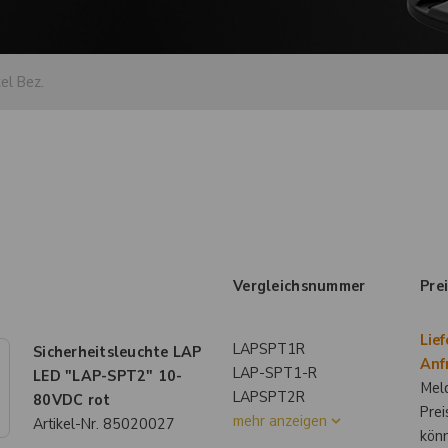
Vergleichsnummer
Pre
Lief
LAPSPT1R
Sicherheitsleuchte LAP
Anf
LAP-SPT1-R
LED "LAP-SPT2" 10-
Meld
LAPSPT2R
80VDC rot
Prei
mehr anzeigen
Artikel-Nr.
85020027
kön