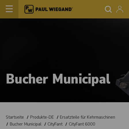
Bucher Municipal
Startseite
Produkte-DE
Ersatzteile für Kehrmaschinen
Bucher Municipal
CityFant
CityFant 6000