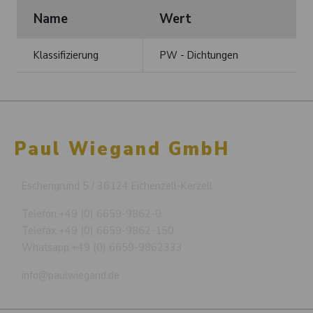
Name
Wert
Klassifizierung
PW - Dichtungen
Paul Wiegand GmbH
Eschengrund 5 / 36124 Eichenzell-Kerzell
Telefon:
+49 (0) 6659-9862-0
Telefax:
+49 (0) 6659-9862-150
Whatsapp:
+49 (0) 6659-9862333
info@paulwiegand.de