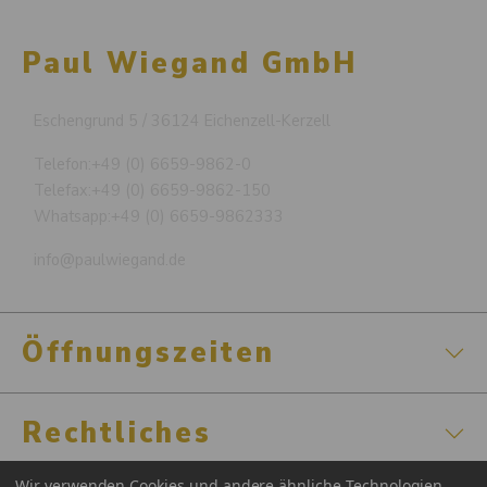
Paul Wiegand GmbH
Eschengrund 5 / 36124 Eichenzell-Kerzell
Telefon:
+49 (0) 6659-9862-0
Telefax:
+49 (0) 6659-9862-150
Whatsapp:
+49 (0) 6659-9862333
info@paulwiegand.de
Öffnungszeiten
Rechtliches
Wir verwenden Cookies und andere ähnliche Technologien,