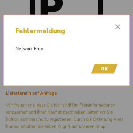
×
Fehlermeldung
Network Error
OK
Liefertermin auf Anfrage
Wir freuen uns, dass Sie hier sind! Um Preisinformationen
einzusehen und Ihren Kauf abzuschließen, bitten wir Sie
höflich, sich bei uns zu registrieren. Durch die Erstellung eines
Kontos erhalten Sie vollen Zugriff auf unseren Shop.