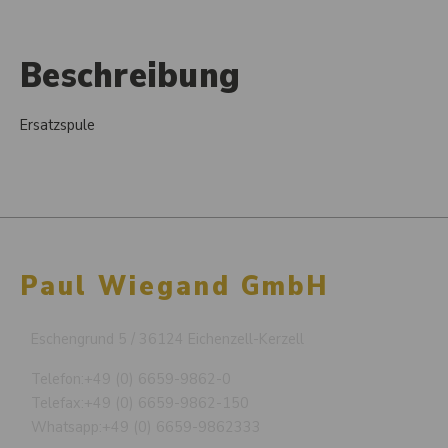
Beschreibung
Ersatzspule
Paul Wiegand GmbH
Eschengrund 5 / 36124 Eichenzell-Kerzell
Telefon:
+49 (0) 6659-9862-0
Telefax:
+49 (0) 6659-9862-150
Whatsapp:
+49 (0) 6659-9862333