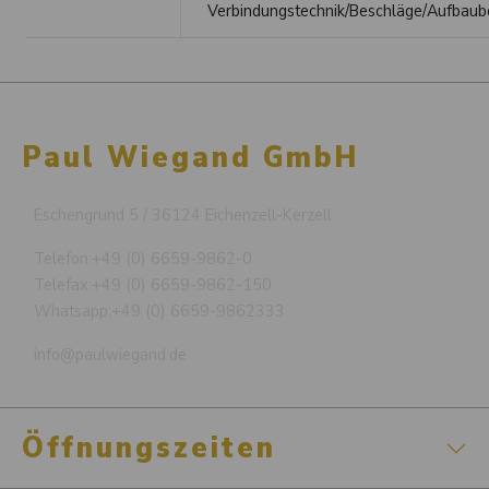
Verbindungstechnik/Beschläge/Aufbaub
Paul Wiegand GmbH
Eschengrund 5 / 36124 Eichenzell-Kerzell
Telefon:
+49 (0) 6659-9862-0
Telefax:
+49 (0) 6659-9862-150
Whatsapp:
+49 (0) 6659-9862333
info@paulwiegand.de
Öffnungszeiten