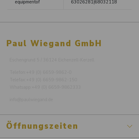
equipmentof
63026281|68032118
Paul Wiegand GmbH
Eschengrund 5 / 36124 Eichenzell-Kerzell
Telefon:
+49 (0) 6659-9862-0
Telefax:
+49 (0) 6659-9862-150
Whatsapp:
+49 (0) 6659-9862333
info@paulwiegand.de
Öffnungszeiten