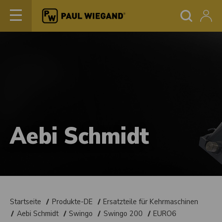
Aebi Schmidt
Startseite
Produkte-DE
Ersatzteile für Kehrmaschinen
Aebi Schmidt
Swingo
Swingo 200
EURO6