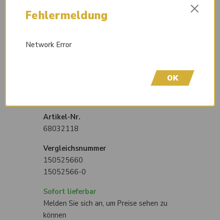
×
Fehlermeldung
Network Error
OK
Teleskoparm Bucher Municipal
Citycat 2020 komplett EURO
3/4/5 (68032118)
Artikel-Nr.
68032118
Vergleichsnummer
150525660
15052566-0
Sofort lieferbar
Melden Sie sich an, um Preise sehen zu
können