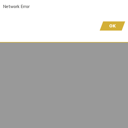
Network Error
Sofort lieferbar
Wir freuen uns, dass Sie hier sind! Um Preisinfor
höflich, sich bei uns zu registrieren. Durch die Er
OK