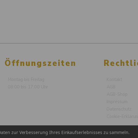
Öffnungszeiten
Rechtli
Montag bis Freitag
Kontakt
08:00 bis 17:00 Uhr
AGB
AGB-Shop
Impressum
Datenschutz
Cookie-Erkläru
aten zur Verbesserung Ihres Einkaufserlebnisses zu sammeln.