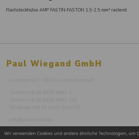
Flachsteckhülse AMP FASTIN-FASTON 1,5-2,5 mm² rastend
Paul Wiegand GmbH
Eschengrund 5 / 36124 Eichenzell-Kerzell
Telefon:
+49 (0) 6659-9862-0
Telefax:
+49 (0) 6659-9862-150
Whatsapp:
+49 (0) 6659-9862333
info@paulwiegand.de
Wir verwenden Cookies und andere ähnliche Technologien, um D