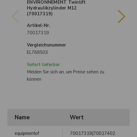
ENVIRONNEMENT Twinlift
EN
Hydraulikzylinder M12
Sch
(70017319)
Art
Artikel-Nr.
70
70017319
Ver
Vergleichsnummer
EL
EL768503
EL
Sofort lieferbar
Sof
Melden Sie sich an, um Preise sehen zu
Mel
können
kön
Name
Wert
equipmentof
70017319|70017402