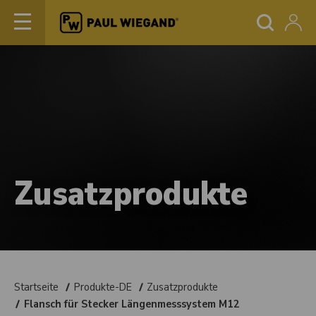
Zusatzprodukte
Startseite
Produkte-DE
Zusatzprodukte
Flansch für Stecker Längenmesssystem M12