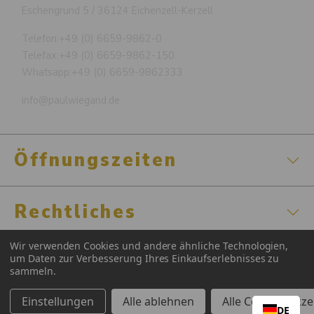
Eschengrund 5 / 36124 Eichenzell-Kerzell
Telefon:
+49 (0) 6659-9862-0
Telefax:
+49 (0) 6659-9862-150
Whatsapp:
+49 (0) 6659-9862333
info@paulwiegand.de
Öffnungszeiten
Rechtliches
Wir verwenden Cookies und andere ähnliche Technologien,
Zertifizierungen
um Daten zur Verbesserung Ihres Einkaufserlebnisses zu
sammeln.
Einstellungen
Alle ablehnen
Alle Cookies akz
DE