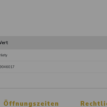
ert
rilety
9046017
Öffnungszeiten
Rechtli