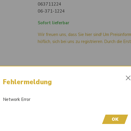
063711224
06-371-1224
Sofort lieferbar
Wir freuen uns, dass Sie hier sind! Um Preisinfor
höflich, sich bei uns zu registrieren. Durch die Er
Fehlermeldung
Network Error
OK
/8140 M12 verzinkt d: 12 l: 62